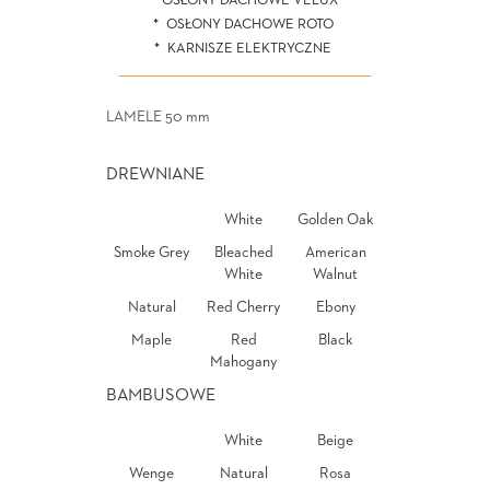
OSŁONY DACHOWE VELUX
OSŁONY DACHOWE ROTO
KARNISZE ELEKTRYCZNE
LAMELE 50 mm
DREWNIANE
White
Golden Oak
Smoke Grey
Bleached
American
White
Walnut
Natural
Red Cherry
Ebony
Maple
Red
Black
Mahogany
BAMBUSOWE
White
Beige
Wenge
Natural
Rosa