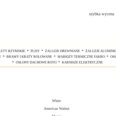
szybka wycena
LETY RZYMSKIE
PLISY
ŻALUZJE DREWNIANE
ŻALUZJE ALUMINI
E
BRAMY I KRATY ROLOWANE
MARKIZY TERMICZNE FAKRO
OS
OSŁONY DACHOWE ROTO
KARNISZE ELEKTRYCZNE
White
American Walnut