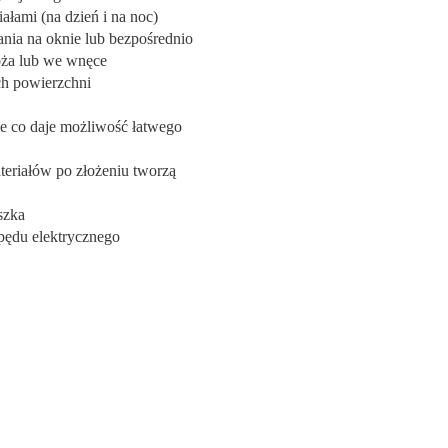
łami (na dzień i na noc)
ia na oknie lub bezpośrednio
oża lub we wnęce
ch powierzchni
e co daje możliwość łatwego
teriałów po złożeniu tworzą
szka
pędu elektrycznego