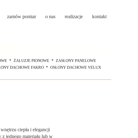
zamów pomiar
o nas
realizacje
kontakt
OWE
ŻALUZJE PIONOWE
ZASŁONY PANELOWE
ŁONY DACHOWE FAKRO
OSŁONY DACHOWE VELUX
nętrzu ciepła i elegancji
 z jednego materiału lub w