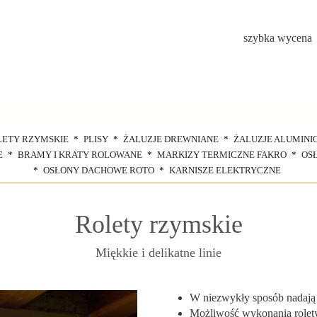
szybka wycena
LETY RZYMSKIE
PLISY
ŻALUZJE DREWNIANE
ŻALUZJE ALUMINI
E
BRAMY I KRATY ROLOWANE
MARKIZY TERMICZNE FAKRO
OS
OSŁONY DACHOWE ROTO
KARNISZE ELEKTRYCZNE
Rolety rzymskie
Miękkie i delikatne linie
W niezwykły sposób nadają w
Możliwość wykonania rolety