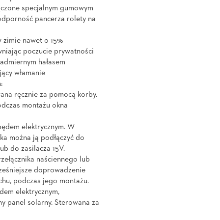
łączone specjalnym gumowym
odporność pancerza rolety na
w zimie nawet o 15%
niając poczucie prywatności
 nadmiernym hałasem
jący włamanie
:
ana ręcznie za pomocą korby.
odczas montażu okna
pędem elektrycznym. W
nika można ją podłączyć do
lub do zasilacza 15V.
zełącznika naściennego lub
cześniejsze doprowadzenie
achu, podczas jego montażu.
dem elektrycznym,
 panel solarny. Sterowana za