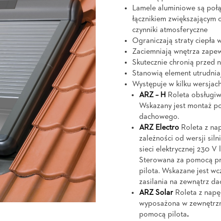
Lamele aluminiowe są po
łącznikiem zwiększającym 
czynniki atmosferyczne
Ograniczają straty ciepła 
Zaciemniają wnętrza zapew
Skutecznie chronią przed
Stanowią element utrudnia
Występuje w kilku wersjach
ARZ – H
Roleta obsługiw
Wskazany jest montaż p
dachowego.
ARZ Electro
Roleta z na
zależności od wersji sil
sieci elektrycznej 230 V 
Sterowana za pomocą pr
pilota. Wskazane jest w
zasilania na zewnątrz d
ARZ Solar
Roleta z napę
wyposażona w zewnętrzny
pomocą pilota
.