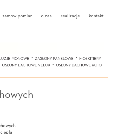
zamów pomiar
o nas
realizacje
kontakt
LUZJE PIONOWE
ZASŁONY PANELOWE
MOSKITIERY
OSŁONY DACHOWE VELUX
OSŁONY DACHOWE ROTO
chowych
chowych
ciepła