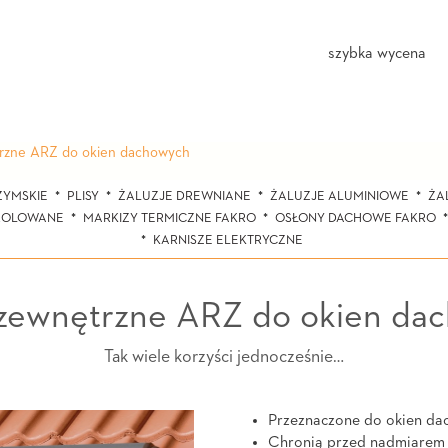
szybka wycena
trzne ARZ do okien dachowych
ZYMSKIE
PLISY
ŻALUZJE DREWNIANE
ŻALUZJE ALUMINIOWE
ŻA
 ROLOWANE
MARKIZY TERMICZNE FAKRO
OSŁONY DACHOWE FAKRO
KARNISZE ELEKTRYCZNE
 zewnętrzne ARZ do okien da
Tak wiele korzyści jednocześnie…
Przeznaczone do okien da
Chronią przed nadmiarem 