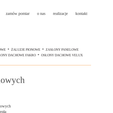
zamów pomiar
o nas
realizacje
kontakt
OWE
ŻALUZJE PIONOWE
ZASŁONY PANELOWE
ŁONY DACHOWE FAKRO
OSŁONY DACHOWE VELUX
howych
howych
epła