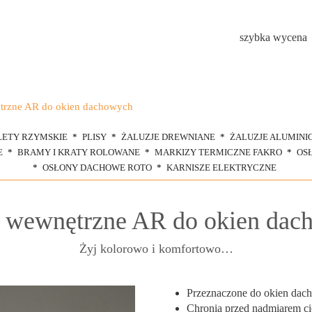
szybka wycena
trzne AR do okien dachowych
LETY RZYMSKIE
PLISY
ŻALUZJE DREWNIANE
ŻALUZJE ALUMINI
E
BRAMY I KRATY ROLOWANE
MARKIZY TERMICZNE FAKRO
OS
OSŁONY DACHOWE ROTO
KARNISZE ELEKTRYCZNE
y wewnętrzne AR do okien dac
Żyj kolorowo i komfortowo…
Przeznaczone do okien dac
Chronią przed nadmiarem ci