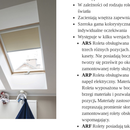
W zależności od rodzaju rol
światła
Zacieniają wnętrza zapewni
Szeroka gama kolorystyczna
indywidualne oczekiwania
Występuje w kilku wersjach
ARS
Roleta obsługiwana 
trzech różnych pozycjach.
kasety. Nie posiadają bo
tworzy się prześwit po o
zamontowanej rolety służ
ARP
Roleta obsługiwana
napęd elektryczny. Materi
Roleta wyposażona w bocz
brzegi materiału i pozwal
pozycji
.
Materiały zastos
rozpraszają promienie sł
zamontowanej rolety obsł
wspomagający.
ARF
Rolety posiadają tak